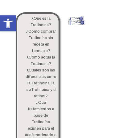
Abrir barra de herramientas
¿Qué es la
Tretinoína?
¿Cómo comprar
Tretinoína sin
receta en
farmacia?
¿Cómo actúa la
Tretinoína?
¿Cuáles son las
diferencias entre
la Tretinoína, la
isoTretinoína y el
retinol?
¿Qué
tratamientos a
base de
Tretinoína
existen para el
acné moderado o