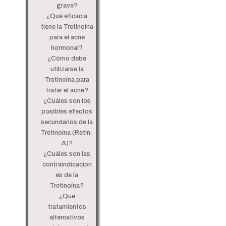
grave?
¿Qué eficacia
tiene la Tretinoína
para el acné
hormonal?
¿Cómo debe
utilizarse la
Tretinoína para
tratar el acné?
¿Cuáles son los
posibles efectos
secundarios de la
Tretinoína (Retin-
A)?
¿Cuáles son las
contraindicacion
es de la
Tretinoína?
¿Qué
tratamientos
alternativos