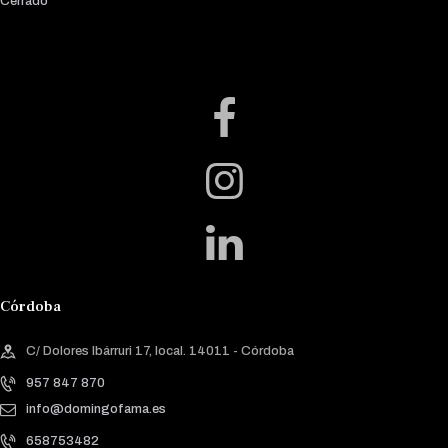
Cerrado
Córdoba
C/ Dolores Ibárruri 17, local. 14011 - Córdoba
957 847 870
info@domingofama.es
658753482