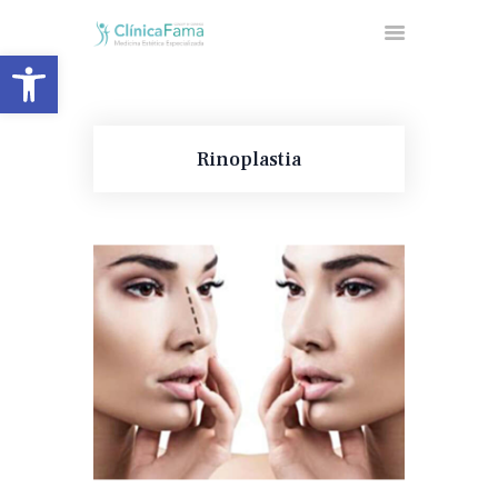
Abrir barra de herramientas
INICIO
Rinoplastia
NUESTRA CLÍNICA
CIRUGÍA ESTÉTICA
MEDICINA ESTÉTICA
FACIAL
MEDICINA ESTÉTICA
CORPORAL
UNIDAD DE OBESIDAD
BLOG
CONTACTA