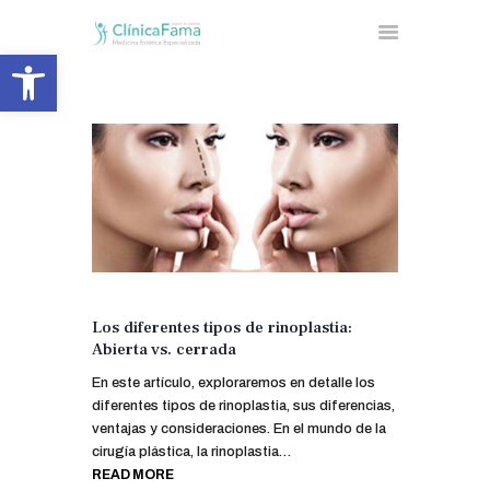
Abrir barra de herramientas
INICIO
NUESTRA CLÍNICA
CIRUGÍA ESTÉTICA
MEDICINA ESTÉTICA
FACIAL
MEDICINA ESTÉTICA
Los diferentes tipos de rinoplastia:
CORPORAL
Abierta vs. cerrada
UNIDAD DE OBESIDAD
En este artículo, exploraremos en detalle los
BLOG
diferentes tipos de rinoplastia, sus diferencias,
CONTACTA
ventajas y consideraciones. En el mundo de la
cirugía plástica, la rinoplastia…
READ MORE