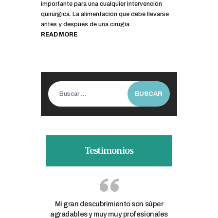
importante para una cualquier intervención
quirúrgica. La alimentación que debe llevarse
antes y después de una cirugía…
READ MORE
Buscar:
Testimonios
. Soy cliente
Mi gran descubrimiento son súper
Gracias a R
ras de
agradables y muy muy profesionales
nutrición 