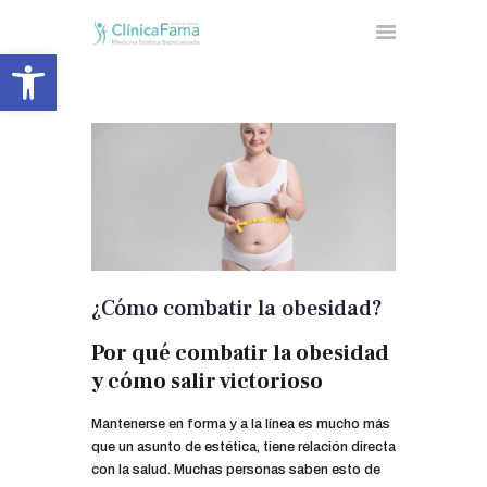
Abrir barra de herramientas
INICIO
NUESTRA CLÍNICA
CIRUGÍA ESTÉTICA
MEDICINA ESTÉTICA
FACIAL
MEDICINA ESTÉTICA
¿Cómo combatir la obesidad?
CORPORAL
Por qué combatir la obesidad
UNIDAD DE OBESIDAD
y cómo salir victorioso
BLOG
CONTACTA
Mantenerse en forma y a la línea es mucho más
que un asunto de estética, tiene relación directa
con la salud. Muchas personas saben esto de