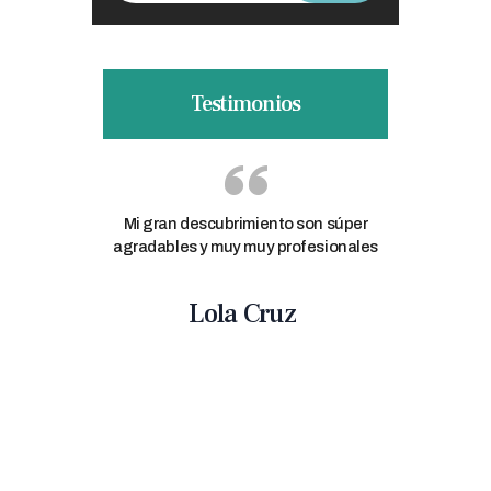
Testimonios
. Soy cliente
Mi gran descubrimiento son súper
Gracias a R
ras de
agradables y muy muy profesionales
nutrición 
a ellos.
conseguido
El Doctor
llevo unos 2
Lola Cruz
persona muy
proceso, 
ofesional sin
persona 
organizada a
c
sé
Eva me