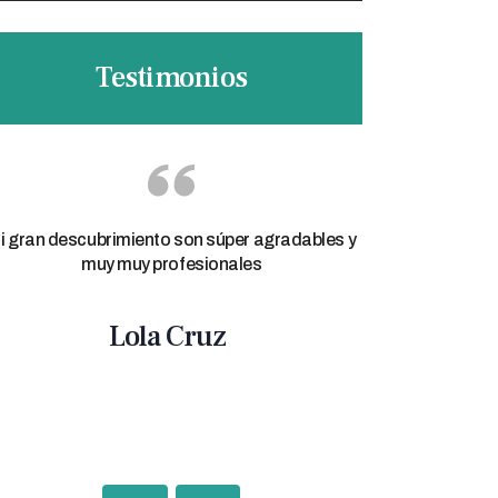
Testimonios
i gran descubrimiento son súper agradables y
Gracias a Rafael
muy muy profesionales
además mi co
cambie la vida, l
en proceso, y a
Lola Cruz
ha enseñado a s
quer
Eva m