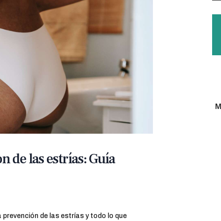
Excelentes profesionales. Soy cliente y solo
M
tengo palabras de agradecimiento hacia ellos.
Recomendable 100%. El Doctor Domingo Fama
es una persona muy cercana, Humana y un
profesional sin igual.
n de las estrías: Guía
Antonio José
 prevención de las estrías y todo lo que