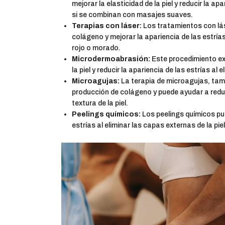
mejorar la elasticidad de la piel y reducir la ap
si se combinan con masajes suaves.
Terapias con láser:
Los tratamientos con lás
colágeno y mejorar la apariencia de las estría
rojo o morado.
Microdermoabrasión:
Este procedimiento exf
la piel y reducir la apariencia de las estrías al e
Microagujas:
La terapia de microagujas, tam
producción de colágeno y puede ayudar a reduci
textura de la piel.
Peelings químicos:
Los peelings químicos pu
estrías al eliminar las capas externas de la pie