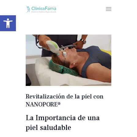
Abrir barra de herramientas
INICIO
NUESTRA CLÍNICA
CIRUGÍA ESTÉTICA
MEDICINA ESTÉTICA
FACIAL
MEDICINA ESTÉTICA
CORPORAL
Revitalización de la piel con
UNIDAD DE OBESIDAD
NANOPORE®
BLOG
La Importancia de una
CONTACTA
piel saludable